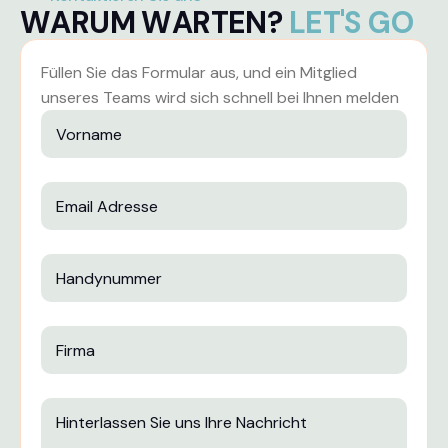
W
A
R
U
M
W
A
R
T
E
N
?
L
E
T
'
S
G
O
Füllen Sie das Formular aus, und ein Mitglied
unseres Teams wird sich schnell bei Ihnen melden